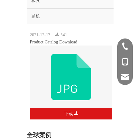
模具
辅机
2021-12-13
541
Product Catalog Download
0512-569
1370622
kim@kin
下载
全球案例