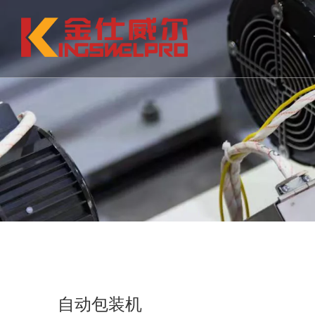
连续挤料中空吹塑机（单工位）
连续挤料
模具
辅机
自动包装机